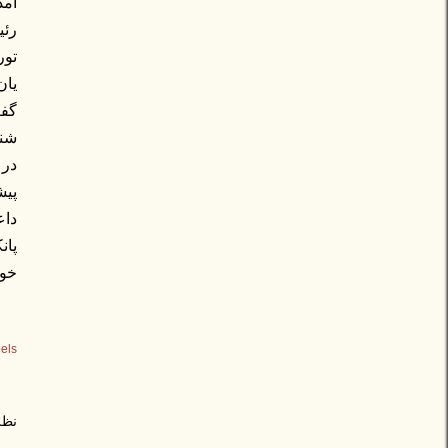
آمد
رئی
تورکشویلی 
یان
گفت
شنی
در 
پیش
داع
پان
خود
els:
نظر