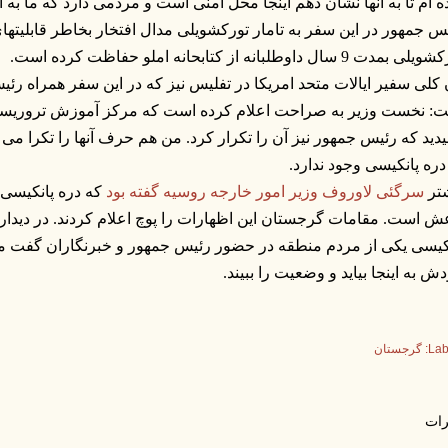
ه ام تا به آنها نشان دهم اینجا محل امنی است و مردمی دارد که ما به 
س جمهور در این سفر به تامار تورکشویلی مدال افتخار بخاطر قابلیته
بمدت 9 سال داوطلبانه از کتابحانه املو حفاظت کرده است.
 کلی سفیر ایالات متحد امریکا در تفلیس نیز که در این سفر همراه رئی
: نخست وزیر به صراحت اعلام کرده است که مرکز آموزش تروریستها 
دید که رئیس جمهور نیز آن را تکرار کرد. من هم حرف آنها را تکرا م
دره پانکیسی وجود ندارد.
تر
سرگئی لاوروف وزیر امور خارجه روسیه گفته بود
که دره پانکیسی
ش است. مقامات گرجستان این اظهارات را پوچ اعلام کردند. در دیدار
کیسی یکی از مردم منطقه در حضور رئیس جمهور و خبرنگاران گفت ما
ش به اینجا بیاید و وضعیت را ببیند.
Lab
گرجستان
ات