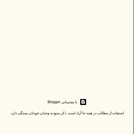
ا
ر
س
ا
‏با پشتیبانی Blogger
ل
استفاده از مطالب در همه جا آزاد است. ذکر منبع به وجدان خودتان بستگی دارد.
ی
ک
ن