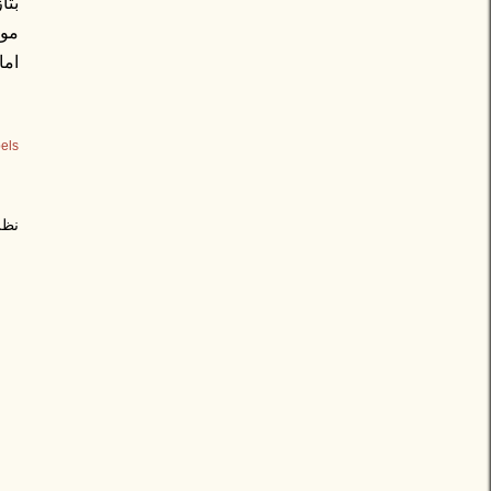
بتا
موا
اما
els:
نظر