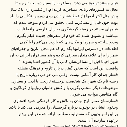
فیلم مستند توضیح می دهد: مسافرت را بسیار دوست دارم و تا
بحال به کشور‌های زیادی مسافرت کرده ام. از فیلمبرداری تا 2 سال
پیش مثل اکثر آدمها (!) فقط فشار دادن روی دوربین عکاسی را بلد
بودم چون قبل از مسافرتم کمی‌ تحقیق می‌کردم متوجه شدم که
فیلمهای مستند در زمینه گردشگری به زبان فارسی‌ واقعا نایاب
میباشند و تشویق شدم که خودم از سفر‌های جدیدم فیلم بگیرم،
ویدیو ساخته و شهر‌ها و مکان‌های که بازدید می‌کنم را با کمی‌
اطلاعات در دسترس ایرانیها بگذارم که هم محل، تاریخ و جغرافیای
شهر را برای علاقه‌مندان معرفی‌ کرده و هم مسافران ‌ایرانی به آن
شهر احیانا قبل از مسافرتشان کمی‌ با آن کشور اشنا بشوند. "
واقعیت این است که سخن گفتن درباره تاریخ و فرهنگ منطقه
قفقاز چندان کار آسانی نیست. وقتی می خواهی درباره تاریخ یا
ریشه نام یک شهر، یک شخصیت برجسته تاریخی یا ادبی و بسیاری
موضوعات دیگر سخنی بگویی با واکنش حامیان روایتهای گوناگون و
گاه متناقض مواجه می شوی.
قفقازستان ضمن ارج نهادن به تلاش و کار فرهنگی حمید افتخاری
ویدئوی ایشان در یوتیوب درباره گرجستان را معرفی می کند با تاکید
بر این امر بدیهی که مسئولیت مطالب ارائه شده در این ویدئو
برعهده سازنده آن است:
[embed]https://youtu.be/_05vCJI4jg0[/embed]