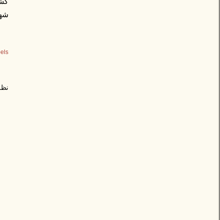
شهر
els:
نظر