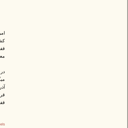
قفق
مع
در
میگ
آذر
قرا
قفق
els: