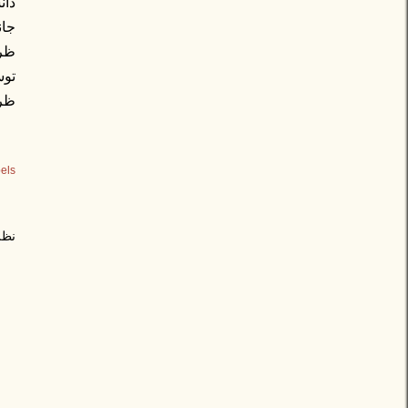
دان
جان
ظرف
توس
ظری
els:
نظر