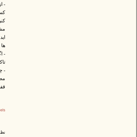
- ا
کسا
کنی
مشخ
اید
ها 
- ا
تاک
- چ
مطل
قفقا
els:
نظر