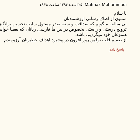
Mahnaz Mohammadi
۲۵ اسفند ۱۳۹۴ ساعت ۱۶:۲۸
با سلام
ممنون از اطلاع رسانی ارزشمندتان.
بی مبالغه میگویم که صداقت و سعه صدر مسئول سایت تحسین برانگیز ا
ترویج درستی و راستی بخصوص در بین ما فارسی زبانان که بعضا خواس
همنوعان خود میگردیم، باشد.
از صمیم قلب توفیق روز افرون در پیشبرد اهداف خطیرتان آرزومندم
پاسخ دادن