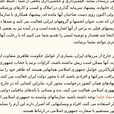
ی ترسناک نمایند. فیلمبرداری و عکسبرداری مخفی از شما ، ضبط گف
اد خانواده، پیشنهاد سرمایه گذاری در املاک و کسب و کارهای ورشکست
 ولی اکنون روی دست صاحبان آنها مانده اند، پیشنهاد همکاری با سازم
ان که تحت عنوان انجمنها و گروههای ایرانی فعالیت می کنند و صدها دا
پستهای قبلی به برخی از آنها اشاره شده است و در آینده نیز به بعضی ا
اینجا چند هشدار و توصیه ایمنی را تقدیم شما می کنیم که با رعایت آ
ری بتوانند بشما برسانند:
ر خارج از مرزهای ایران، بسیاری از عوامل حکومت ظاهری متفاوت از
ند. آنها ممکن است ریش نداشته باشند، کراوات بزنند یا حجاب جمهوری ا
ناکترین عوامل جمهوری اسلامی همانهایی هستند که ظاهر خود را متف
راقب شرکتها و افرادی باشید که با مجوز دولت ایران فعالیت می کنند.
نهادهای همان کشور درخواست مجوز کرد، بنابراین کسانی که در خارج از
وری اسلامی فعالیت می کنند، بده و بستانی با باندهای مافیایی دولتی د
ه
نماد خاندا
توجه داشته باشید. سازمانهای وابسته به جمهوری اسلامی از
ر استفاده می کنند. افراد و وبسایتهایی که اصرار دارند این آرم را بنم
ر مستقیم با سفارت جمهوری اسلامی در ارتباط هستند.