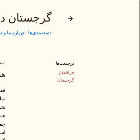
گرجستان د
دسته‌بندی‌ها
درباره ما و 
برچسب‌ها
اسفند ۲۳
فراقفقاز
هش
گرجستان
قفق
تما
نخو
همس
چما
اسل