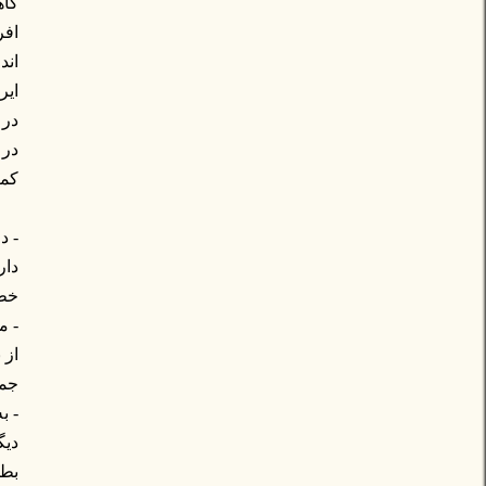
گاه
افر
اند
ایر
در 
در 
کمت
- د
دار
خطر
- م
از 
جمه
- ب
دیگ
بطو