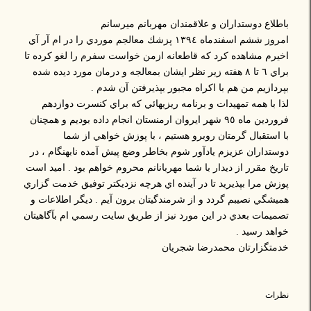
باطلاع دوستداران و علاقمندان مهربانم ميرسانم
امروز ششم اسفندماه ١٣٩٤ پزشك معالجم موردي را در ام آر آي
اخيرم مشاهده كرد كه قاطعانه ازمن خواست سفرم را لغو كرده تا
براي ٦ تا ٨ هفته زير نظر ايشان بمعالجه و درمان مورد ديده شده
بپردازيم من هم با اكراه مجبور بپذيرفتن آن شدم .
لذا با همه تمهيدات و برنامه ريزيهائي كه براي كنسرت دوازدهم
فروردين ماه ٩٥ شهر ايروان ارمنستان انجام داده بوديم و همچنان
با استقبال گرمتان روبرو هستيم ، با پوزش خواهي از شما
دوستداران عزيزم يادآور شوم بخاطر وضع پيش آمده نابهنگام ، در
تاريخ مقرر از ديدار با شما مهربانانم محروم خواهم بود . اميد است
پوزش مرا بپذيريد تا در آينده اي هرچه نزديكتر توفيق خدمت گزاري
هميشگي نصيبم گردد و از شرمندگيتان برون آيم . ديگر اطلاعات و
تصميمات بعدي در اين مورد نيز از طريق سايت رسمي ام بآگاهيتان
خواهد رسيد .
خدمتگزارتان محمدرضا شجريان
نظرات