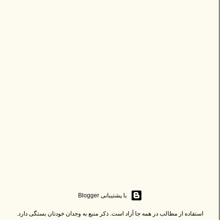
ا
ر
س
ا
‏با پشتیبانی Blogger
ل
استفاده از مطالب در همه جا آزاد است. ذکر منبع به وجدان خودتان بستگی دارد.
ی