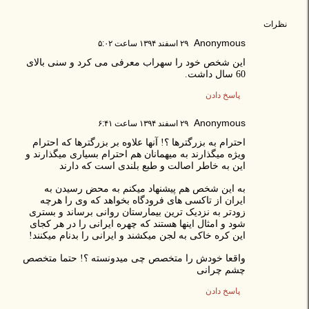
نظرات
Anonymous
۲۹ اسفند ۱۳۹۴ ساعت ۵:۰۲
این شخص خود را سهراب معرفی می کرد و سنی بالای
60 سال داشت.
پاسخ دادن
Anonymous
۲۹ اسفند ۱۳۹۴ ساعت ۶:۴۱
احترام به بزرگترها ؟! آنها علاوه بر بزرگترها که احترام
ویژه میگذارند به میهمانان هم احترام بسیاری میگذارند و
این به خاطر اصالت و طبع بلندی است که دارند
به این شخص هم پیشنهاد میکنم به محض رسیدن به
ایران از تاکسی های فرودگاه بخواهد که وی را هرچه
زودتر به نزدیک ترین بیمارستان روانی برساند و بستری
شود و امثال اینها هستند که چهره ایرانی را در هر کجای
این کره خاکی به لجن میکشند و ایرانی را بدنام میکنند!
واقعا خودش را متخصص چی میدونسته ؟! حتما متخصص
چشم چرانی
پاسخ دادن