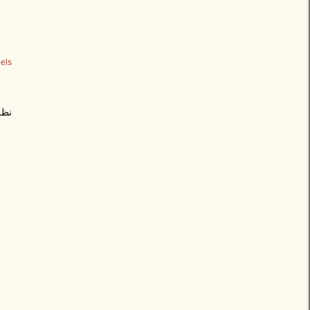
els:
نظر