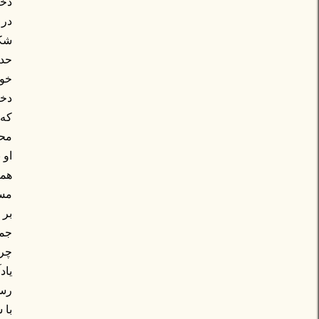
دخت
در 
شکس
حدس
خوی
دخت
که 
محم
او 
همی
مست
بر 
جمه
چرا
یاد
رسا
با 