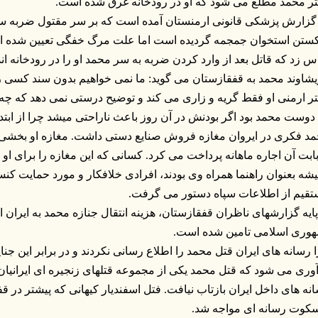
ر محمد مطلع می شود که او در رودخانه غرق شده است.
گزارش پزشکی قانونی ارمنستان آمده است که بر سر مقتول ضربه س
تن استخوان جمجمه گردیده است اما علت مرگ خفگی تعیین شده است
 زد که قاتل بعد از وارد کردن ضربه به سر محمد او را در رودخانه ان
شاوند محمد به قفقازستان می گوید: ما نمی خواهیم بدون سند کسی ر
ر ارمنی او فقط گریه و زاری می کند و توضیح درستی نمی دهد که چ
دوست محمد بود اگر بودنش در آن روز باعث ناراحتی میشد چرا از ابتدا 
د فکری در ایروان مغازه فروش صنایع دستی داشت. مغازه او بخشی از
بابت آن اجاره ماهانه پرداخت می کرد. کسانی که این مغازه را برای او ت
شه بعنوان راهنما همراه وی بودند، افرادی خلافکار و مورد حمایت کن
قیم از اطلاعات سپاه دستور می گرفت.
پایه گزارشهای ناظران قفقازستان، هزینه انتقال جنازه محمد به ایران ا
وری اسلامی تامین شده است.
 رسانه های ایران قتل محمد را اطلاع رسانی نکردند و در برابر این جن
آوری می شود که قتل محمد یکی از مجموعه قتلهای زنجیره ای ایرانیا
نه های داخل ایران بازتاب نیافت. فتل اسفندیار کیهانی که پیشتر در قف
سکوت رسانه ای مواجه شد.