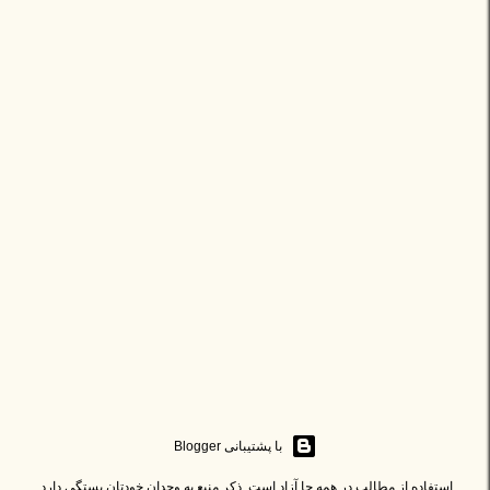
‏با پشتیبانی Blogger
استفاده از مطالب در همه جا آزاد است. ذکر منبع به وجدان خودتان بستگی دارد.