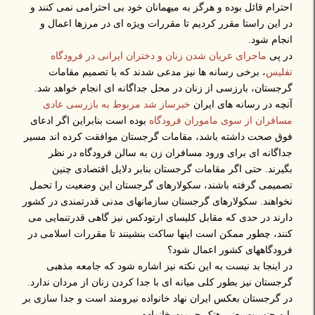
احترام قائل بوده و هرگز به میهمانان خود بی احترامی نمی کنند و
در این راستا مقرر کردیم تا مقررات ویژه ای در مرزها اعمال و
انجام شود.
در پی
ماجرای عریان شدن زنان و دختران ایرانی در فرودگاه
تفلیس
، برخی رسانه ها نیز مدعی شدند که با تصمیم مقامات
گرجستان، بارزسی از زنان در محل جداگانه ای انجام خواهد شد.
آنچه در رسانه های ایران
خبرساز شد مربوط به بازرسی عادی
مسافران از سوی ماموران فرودگاه
بوده است بنابراین اگر ادعای
فوق صحت داشته باشد، مقامات گرجستان موافقت کرده اند مسیر
جداگانه ای برای ورود مسافران زن به سالن فرودگاه در نظر
بگیرند. حتی اگر مقامات گرجستان بنابر دلایل اقتصادی چنین
تصمیمی گرفته باشند، سکولارهای گرجستان این وضعیت را تحمل
نخواهند. سکولارهای گرجستان سازمانهای مدنی قدرتمندی در کشور
دارند در حدی که مقابل کلیسای ارتودکس نیز گاهی قدرتنمایی می
کنند، چطور ممکن است اینها ساکت بنشینند تا مقررات اسلامی در
فرودگاههای کشور اعمال شود؟
در اینجا بد نیست به این نکته نیز اشاره شود که جامعه مذهبی
گرجستان نیز بطور کلی میانه ای با جدا کردن زنان از مردان ندارد.
در گرجستان بعکس ایران نهاد خانواده نیرومند است و جدا سازی بر
پایه جنسیت یعنی هتک حرمت خانواده.