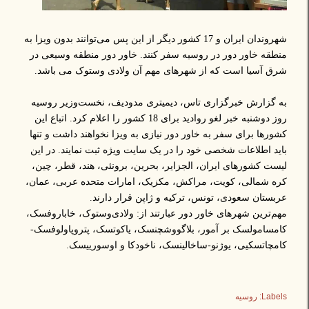
شهروندان ایران و 17 کشور دیگر از این پس می‌توانند بدون ویزا به
منطقه خاور دور در روسیه سفر کنند. خاور دور منطقه وسیعی در
شرق آسیا است که از شهرهای مهم آن ولادی وستوک می باشد.
به گزارش خبرگزاری تاس، دیمیتری مدودیف، نخست‌وزیر روسیه
روز دوشنبه خبر لغو روادید برای 18 کشور را اعلام کرد. اتباع این
کشورها برای سفر به خاور دور نیازی به ویزا نخواهند داشت و تنها
باید اطلاعات شخصی خود را در یک سایت ویژه ثبت نمایند. در این
لیست کشورهای ایران، الجزایر، بحرین، برونئی، هند، قطر، چین،
کره شمالی، کویت، مراکش، مکزیک، امارات متحده عربی، عمان،
عربستان سعودی، تونس، ترکیه و ژاپن قرار دارند.
مهم‌ترین شهرهای خاور دور عبارتند از: ولادی‌وستوک، خاباروفسک،
کامسامولسک بر آمور، بلاگووشچنسک، یاکوتسک، پتروپاولوفسک-
کامچاتسکیی، یوژنو-ساخالینسک، ناخودکا و اوسورییسک.
Labels:
روسیه