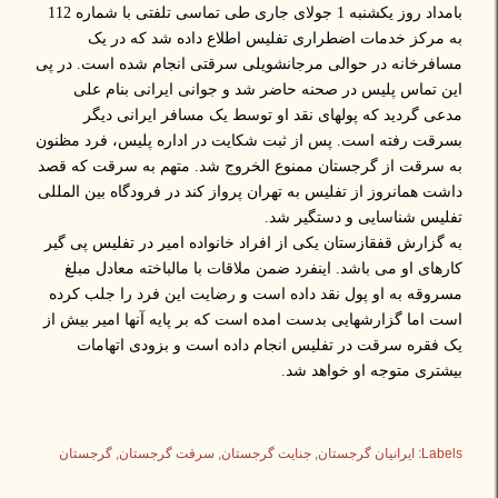
بامداد روز یکشنبه 1 جولای جاری طی تماسی تلفتی با شماره 112
به مرکز خدمات اضطراری تفلیس اطلاع داده شد که در یک
مسافرخانه در حوالی مرجانشویلی سرقتی انجام شده است. در پی
این تماس پلیس در صحنه حاضر شد و جوانی ایرانی بنام علی
مدعی گردید که پولهای نقد او توسط یک مسافر ایرانی دیگر
بسرقت رفته است. پس از ثبت شکایت در اداره پلیس، فرد مظنون
به سرقت از گرجستان ممنوع الخروج شد. متهم به سرقت که قصد
داشت همانروز از تفلیس به تهران پرواز کند در فرودگاه بین المللی
تفلیس شناسایی و دستگیر شد.
به گزارش قفقازستان یکی از افراد خانواده امیر در تفلیس پی گیر
کارهای او می باشد. اینفرد ضمن ملاقات با مالباخته معادل مبلغ
مسروقه به او پول نقد داده است و رضایت این فرد را جلب کرده
است اما گزارشهایی بدست امده است که بر پایه آنها امیر بیش از
یک فقره سرقت در تفلیس انجام داده است و بزودی اتهامات
بیشتری متوجه او خواهد شد.
Labels:
ایرانیان گرجستان
جنایت گرجستان
سرقت گرجستان
گرجستان