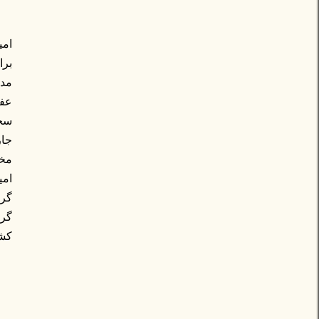
امی
برا
مدی
عفو
جار
مخل
امی
گرج
گرج
کشو