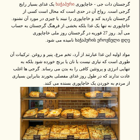
گرجستان دات جی - خاچاپوری
ხაჭაპური
یک غذای بسیار رایج
گرجی است. رواج آن در حدی است که محال است کسی از
گرجستان بازدید کند و خاچاپوری را نبیند یا چیزی در مورد آن نشنود.
خاچاپوری نه تنها یک غذا بلکه بخشی از فرهنگ گرجستان به حساب
می آید. روز 27 فوریه در گرجستان روز ملی خاچاپوری
ხაჭაპურის ეროვნული დღე نامیده می شود.
مواد اولیه این غذا عبارتند از آرد، تخم مرغ، پنیر و روغن. ترکیبات آن
طوری است که نیازی نیست با نان یا برنج خورده شود بلکه به
تنهایی انرژی و پروتئین کافی را به بدن می رساند. گرجی ها اغلب
عادت ندارند که در طول روز غذای مفصلی بخورند بنابراین بسیاری
از مردم به خوردن یک خاچاپوری بسنده می کنند.